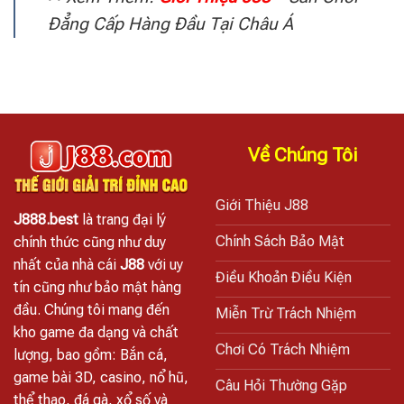
Đẳng Cấp Hàng Đầu Tại Châu Á
Về Chúng Tôi
Giới Thiệu J88
J888.best
là trang đại lý
Chính Sách Bảo Mật
chính thức cũng như duy
nhất của nhà cái
J88
với uy
Điều Khoản Điều Kiện
tín cũng như bảo mật hàng
đầu. Chúng tôi mang đến
Miễn Trừ Trách Nhiệm
kho game đa dạng và chất
Chơi Có Trách Nhiệm
lượng, bao gồm: Bắn cá,
game bài 3D, casino, nổ hũ,
Câu Hỏi Thường Gặp
thể thao, đá gà, xổ số và