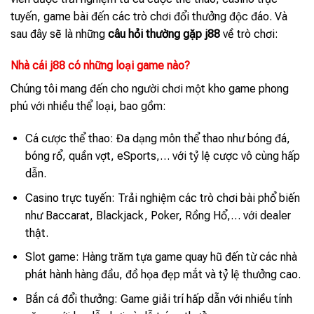
tuyến, game bài đến các trò chơi đổi thưởng độc đáo. Và
sau đây sẽ là những
câu hỏi thường gặp j88
về trò chơi:
Nhà cái j88 có những loại game nào?
Chúng tôi mang đến cho người chơi một kho game phong
phú với nhiều thể loại, bao gồm:
Cá cược thể thao: Đa dạng môn thể thao như bóng đá,
bóng rổ, quần vợt, eSports,… với tỷ lệ cược vô cùng hấp
dẫn.
Casino trực tuyến: Trải nghiệm các trò chơi bài phổ biến
như Baccarat, Blackjack, Poker, Rồng Hổ,… với dealer
thật.
Slot game: Hàng trăm tựa game quay hũ đến từ các nhà
phát hành hàng đầu, đồ họa đẹp mắt và tỷ lệ thưởng cao.
Bắn cá đổi thưởng: Game giải trí hấp dẫn với nhiều tính