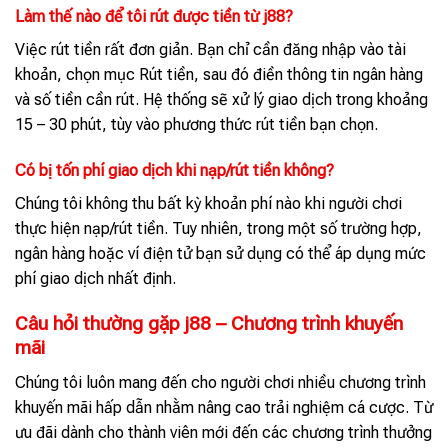
Làm thế nào để tôi rút được tiền từ j88?
Việc rút tiền rất đơn giản. Bạn chỉ cần đăng nhập vào tài
khoản, chọn mục Rút tiền, sau đó điền thông tin ngân hàng
và số tiền cần rút. Hệ thống sẽ xử lý giao dịch trong khoảng
15 – 30 phút, tùy vào phương thức rút tiền bạn chọn.
Có bị tốn phí giao dịch khi nạp/rút tiền không?
Chúng tôi không thu bất kỳ khoản phí nào khi người chơi
thực hiện nạp/rút tiền. Tuy nhiên, trong một số trường hợp,
ngân hàng hoặc ví điện tử bạn sử dụng có thể áp dụng mức
phí giao dịch nhất định.
Câu hỏi thường gặp j88 – Chương trình khuyến
mãi
Chúng tôi luôn mang đến cho người chơi nhiều chương trình
khuyến mãi hấp dẫn nhằm nâng cao trải nghiệm cá cược. Từ
ưu đãi dành cho thành viên mới đến các chương trình thưởng