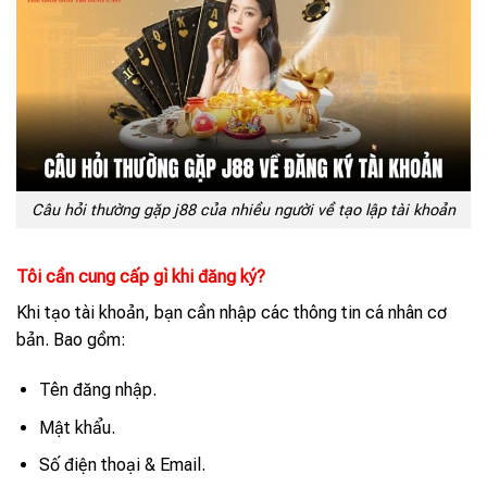
Câu hỏi thường gặp j88 của nhiều người về tạo lập tài khoản
Tôi cần cung cấp gì khi đăng ký?
Khi tạo tài khoản, bạn cần nhập các thông tin cá nhân cơ
bản. Bao gồm:
Tên đăng nhập.
Mật khẩu.
Số điện thoại & Email.