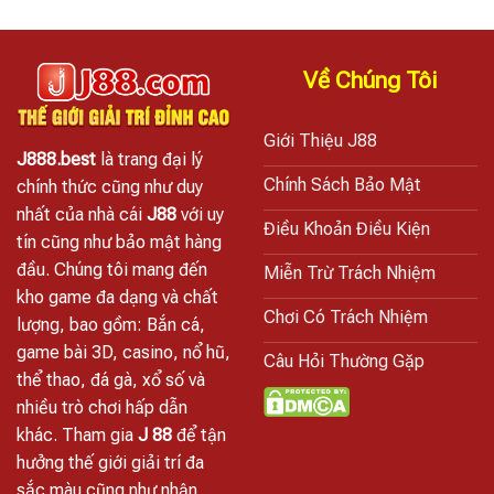
Về Chúng Tôi
Giới Thiệu J88
J888.best
là trang đại lý
Chính Sách Bảo Mật
chính thức cũng như duy
nhất của nhà cái
J88
với uy
Điều Khoản Điều Kiện
tín cũng như bảo mật hàng
đầu. Chúng tôi mang đến
Miễn Trừ Trách Nhiệm
kho game đa dạng và chất
Chơi Có Trách Nhiệm
lượng, bao gồm: Bắn cá,
game bài 3D, casino, nổ hũ,
Câu Hỏi Thường Gặp
thể thao, đá gà, xổ số và
nhiều trò chơi hấp dẫn
khác. Tham gia
J 88
để tận
hưởng thế giới giải trí đa
sắc màu cũng như nhận