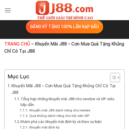
Skip
to
content
ĐĂNG KÝ TẶNG 100% LẦN NẠP ĐẦU
TRANG CHỦ
–
Khuyến Mãi J88 – Cơn Mưa Quà Tặng Khủng
Chỉ Có Tại J88
Mục Lục
Khuyến Mãi J88 – Cơn Mưa Quà Tặng Khủng Chỉ Có Tại
J88
Tổng hợp những khuyến mãi J88 cho newbie và VIP siêu
hấp dẫn
Khuyến mãi J88 dành riêng cho newbie
Quà khủng dành riêng cho hội viên VIP
Khám phá các khuyến mãi định kỳ và theo sự kiện
Khuyến mãi định kỳ