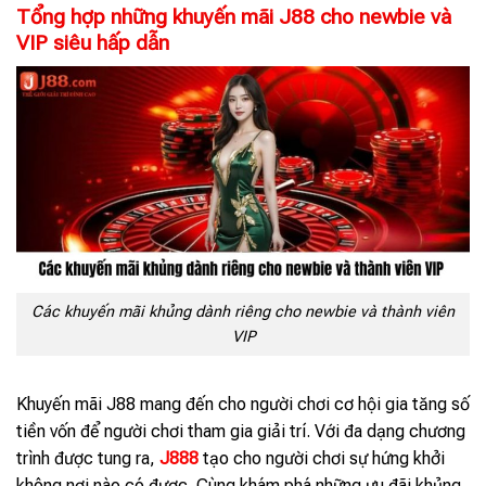
Tổng hợp những khuyến mãi J88 cho newbie và
VIP siêu hấp dẫn
Các khuyến mãi khủng dành riêng cho newbie và thành viên
VIP
Khuyến mãi J88 mang đến cho người chơi cơ hội gia tăng số
tiền vốn để người chơi tham gia giải trí. Với đa dạng chương
trình được tung ra,
J888
tạo cho người chơi sự hứng khởi
không nơi nào có được. Cùng khám phá những ưu đãi khủng