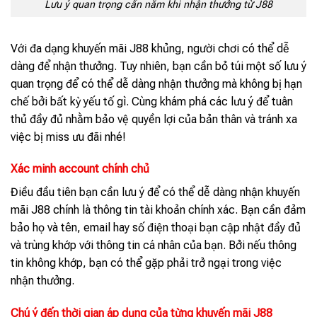
Lưu ý quan trọng cần nắm khi nhận thưởng từ J88
Với đa dạng khuyến mãi J88 khủng, người chơi có thể dễ
dàng để nhận thưởng. Tuy nhiên, bạn cần bỏ túi một số lưu ý
quan trọng để có thể dễ dàng nhận thưởng mà không bị hạn
chế bởi bất kỳ yếu tố gì. Cùng khám phá các lưu ý để tuân
thủ đầy đủ nhằm bảo vệ quyền lợi của bản thân và tránh xa
việc bị miss ưu đãi nhé!
Xác minh account chính chủ
Điều đầu tiên bạn cần lưu ý để có thể dễ dàng nhận khuyến
mãi J88 chính là thông tin tài khoản chính xác. Bạn cần đảm
bảo họ và tên, email hay số điện thoại bạn cập nhật đầy đủ
và trùng khớp với thông tin cá nhân của bạn. Bởi nếu thông
tin không khớp, bạn có thể gặp phải trở ngại trong việc
nhận thưởng.
Chú ý đến thời gian áp dụng của từng khuyến mãi J88