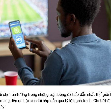
chơi tin tưởng trong những trận bóng đá hấp dẫn nhất thế giới h
mang đến cơ hội sinh lời hấp dẫn qua tỷ lệ cạnh tranh. Chi tiết đ
đây.