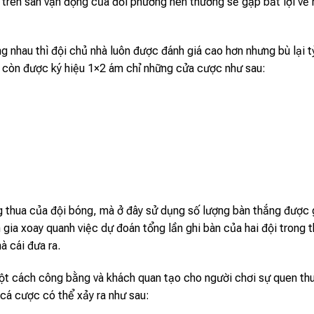
 trên sân vận động của đối phương nên thường sẽ gặp bất lợi về 
ng nhau thì đội chủ nhà luôn được đánh giá cao hơn nhưng bù lại t
ày còn được ký hiệu 1×2 ám chỉ những cửa cược như sau:
 thua của đội bóng, mà ở đây sử dụng số lượng bàn thắng được 
gia xoay quanh việc dự đoán tổng lần ghi bàn của hai đội trong t
à cái đưa ra.
một cách công bằng và khách quan tạo cho người chơi sự quen th
 cá cược có thể xảy ra như sau: