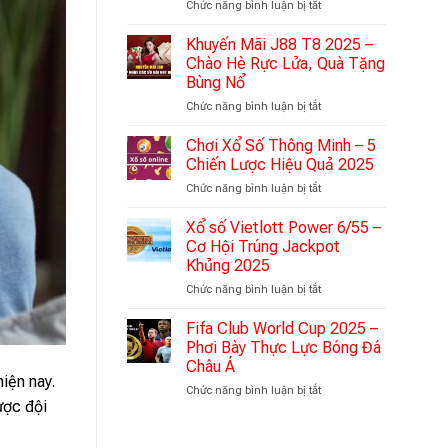
ở
Chức năng bình luận bị tắt
Hoàn
Bộ
Tất
Lô
Khuyến Mãi J88 T8 2025 –
Đăng
Đề
Ký
Chào Hè Rực Lửa, Quà Tặng
Là
Trong
Bùng Nổ
Gì?
Thời
ở
Chức năng bình luận bị tắt
Cách
Gian
Khuyến
Áp
Ngắn
Mãi
Dụng
Chơi Xổ Số Thông Minh – 5
J88
Thực
Chiến Lược Hiệu Quả 2025
T8
Tế
ở
Chức năng bình luận bị tắt
2025
Hiệu
Chơi
–
Quả
Xổ
Xổ số Vietlott Power 6/55 –
Chào
Số
Hè
Cơ Hội Trúng Jackpot
Thông
Rực
Khủng 2025
Minh
Lửa,
ở
Chức năng bình luận bị tắt
–
Quà
Xổ
5
Tặng
số
Chiến
Fifa Club World Cup 2025 –
Bùng
Vietlott
Lược
Nổ
Phơi Bày Thực Lực Bóng Đá
Power
Hiệu
Châu Á
6/55
Quả
iện nay.
ở
Chức năng bình luận bị tắt
–
2025
ược đội
Fifa
Cơ
Club
Hội
World
Trúng