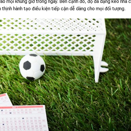
ào mọi khung giờ trong ngày. Bên cạnh đó, độ đa dạng kèo nhà 
hịnh hành tạo điều kiện tiếp cận dễ dàng cho mọi đối tượng.