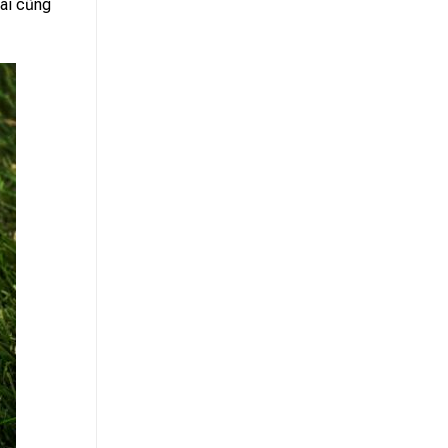
cái cũng