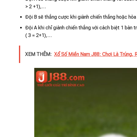
> 2 +1),…
Đội B sẽ thắng cược khi giành chiến thắng hoặc hòa 
Đội A khi chỉ giành chiến thắng với cách biệt 1 bàn t
( 3 = 2+1),…
XEM THÊM:
Xổ Số Miền Nam J88: Chơi Là Trúng, R