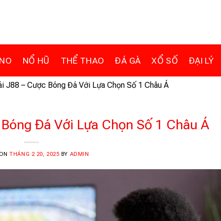
INO
NỔ HŨ
THỂ THAO
ĐÁ GÀ
XỔ SỐ
ĐẠI LÝ
i J88 – Cược Bóng Đá Với Lựa Chọn Số 1 Châu Á
 Bóng Đá Với Lựa Chọn Số 1 Châu Á
 ON
THÁNG 2 20, 2025
BY
ADMIN