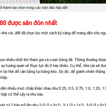
ở thành lựa chọn trong các trận đấu hấp dẫn
J88 được săn đón nhất
èo nhà cái J88 đã chọn lọc một cách kỹ càng để mang đến cho ng
họn nhiều nhất khi tham gia cá cược bóng đá. Thông thường được
sự tương quan về thực lực dù ít hay nhiều. Cụ thể, nhà cái sẽ đư
 lợi thế để cân bằng tại bảng kèo. Do đó, để giành chiến thắng 
chấp.
 đến nhiều mức chấp khác nhau như 0.25, 0.5, 0.75, 1.0, 1.25, 1
 hợp có thể xảy ra như sau:
ệt từ 2 bàn trở lên như 2-0 (2 > 0+1), 3-1 (3 > 1+1), 3-0 (3 > 0+1