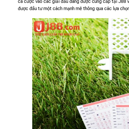
cá cược vào các giải đấu đang được cung cấp tại J88 v
được đầu tư một cách mạnh mẽ thông qua các lựa chọn t