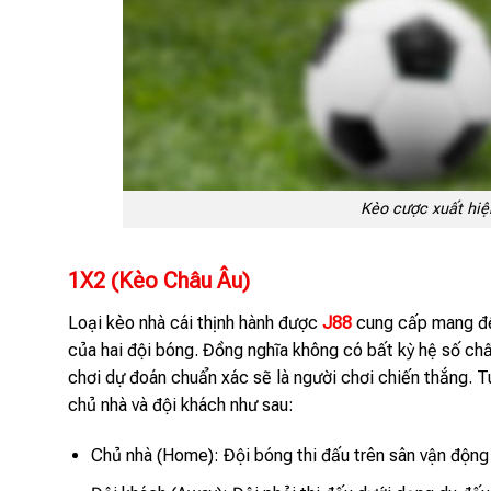
Kèo cược xuất hiện
1X2 (Kèo Châu Âu)
Loại kèo nhà cái thịnh hành được
J88
cung cấp mang đến
của hai đội bóng. Đồng nghĩa không có bất kỳ hệ số chấ
chơi dự đoán chuẩn xác sẽ là người chơi chiến thắng. T
chủ nhà và đội khách như sau:
Chủ nhà (Home): Đội bóng thi đấu trên sân vận động 